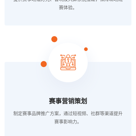
赛体验。
赛事营销策划
制定赛事品牌推广方案，通过短视频、社群等渠道提升
赛事影响力。