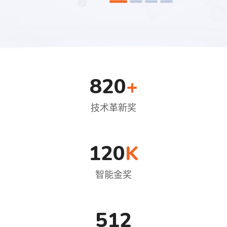
820
+
技术革新奖
120
K
智能金奖
512