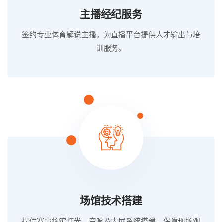
主播经纪服务
签约专业体育解说主播，为直播平台提供人才输出与培
训服务。
场馆技术搭建
提供赛事场馆灯光、音响及大屏系统搭建，保障现场观