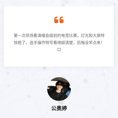
第一次现场看演唱会级别的电竞比赛，灯光和大屏特
效绝了，选手操作特写看得超清楚，后悔没早点来！
💥
公奥婷