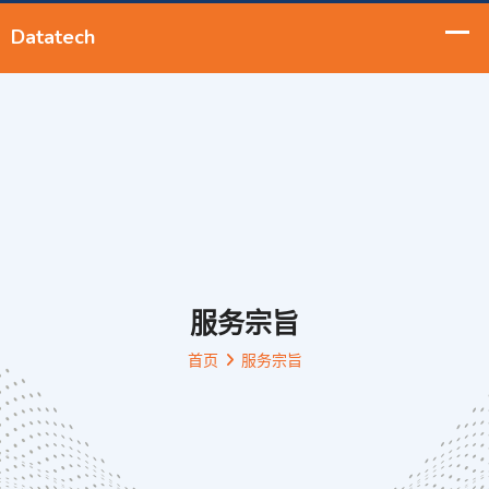
服务宗旨
首页
服务宗旨