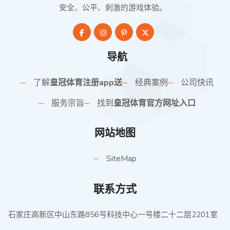
安全、公平、刺激的游戏体验。
导航
了解
皇冠体育注册app送
经典案例
公司快讯
服务宗旨
找到
皇冠体育官方网址入口
网站地图
SiteMap
联系方式
石家庄高新区中山东路856号科技中心一号楼二十二层2201室